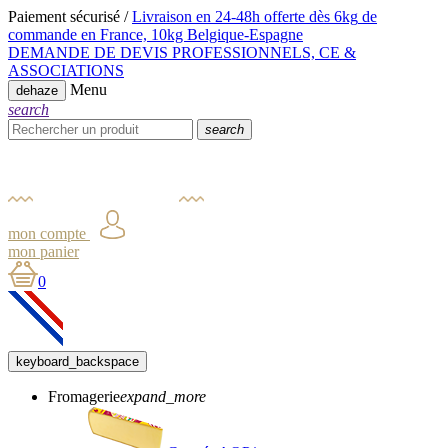
Paiement sécurisé /
Livraison en 24-48h offerte dès 6kg
de
commande en France,
10kg Belgique-Espagne
DEMANDE DE DEVIS PROFESSIONNELS, CE &
ASSOCIATIONS
Menu
dehaze
search
search
mon compte
mon panier
0
keyboard_backspace
Fromagerie
expand_more