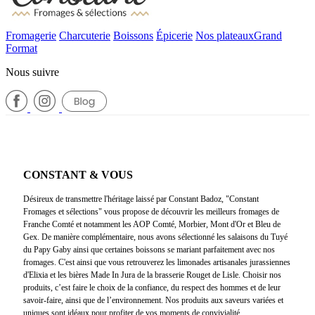
Fromagerie
Charcuterie
Boissons
Épicerie
Nos plateaux
Grand
Format
Nous suivre
CONSTANT & VOUS
Désireux de transmettre l'héritage laissé par Constant Badoz, "Constant
Fromages et sélections" vous propose de découvrir les meilleurs fromages de
Franche Comté et notamment les AOP Comté, Morbier, Mont d'Or et Bleu de
Gex. De manière complémentaire, nous avons sélectionné les salaisons du Tuyé
du Papy Gaby ainsi que certaines boissons se mariant parfaitement avec nos
fromages. C'est ainsi que vous retrouverez les limonades artisanales jurassiennes
d'Elixia et les bières Made In Jura de la brasserie Rouget de Lisle. Choisir nos
produits, c’est faire le choix de la confiance, du respect des hommes et de leur
savoir-faire, ainsi que de l’environnement. Nos produits aux saveurs variées et
uniques sont idéaux pour profiter de vos moments de convivialité.