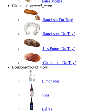
Pâtes Molles
Charcuterie
expand_more
Saucisses Du Tuyé
Saucissons Du Tuyé
Les Fumés Du Tuyé
Charcuterie Du Tuyé
Boissons
expand_more
Limonades
Vins
Bières