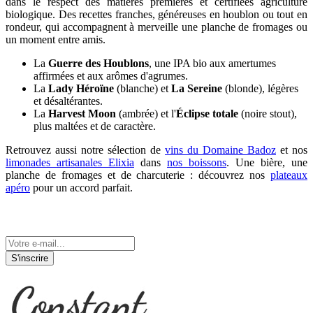
dans le respect des matières premières et certifiées agriculture
biologique. Des recettes franches, généreuses en houblon ou tout en
rondeur, qui accompagnent à merveille une planche de fromages ou
un moment entre amis.
La
Guerre des Houblons
, une IPA bio aux amertumes
affirmées et aux arômes d'agrumes.
La
Lady Héroïne
(blanche) et
La Sereine
(blonde), légères
et désaltérantes.
La
Harvest Moon
(ambrée) et l'
Éclipse totale
(noire stout),
plus maltées et de caractère.
Retrouvez aussi notre sélection de
vins du Domaine Badoz
et nos
limonades artisanales Elixia
dans
nos boissons
. Une bière, une
planche de fromages et de charcuterie : découvrez nos
plateaux
apéro
pour un accord parfait.
Tenez-vous informé de nos actualités
S'inscrire