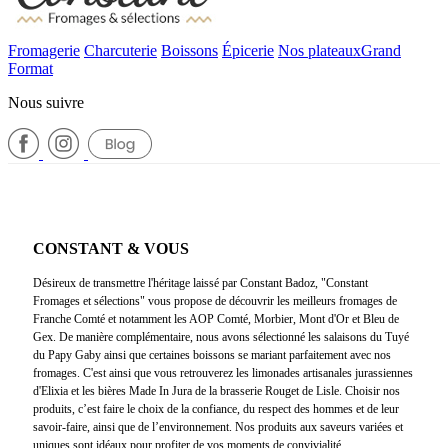
Fromagerie
Charcuterie
Boissons
Épicerie
Nos plateaux
Grand
Format
Nous suivre
CONSTANT & VOUS
Désireux de transmettre l'héritage laissé par Constant Badoz, "Constant
Fromages et sélections" vous propose de découvrir les meilleurs fromages de
Franche Comté et notamment les AOP Comté, Morbier, Mont d'Or et Bleu de
Gex. De manière complémentaire, nous avons sélectionné les salaisons du Tuyé
du Papy Gaby ainsi que certaines boissons se mariant parfaitement avec nos
fromages. C'est ainsi que vous retrouverez les limonades artisanales jurassiennes
d'Elixia et les bières Made In Jura de la brasserie Rouget de Lisle. Choisir nos
produits, c’est faire le choix de la confiance, du respect des hommes et de leur
savoir-faire, ainsi que de l’environnement. Nos produits aux saveurs variées et
uniques sont idéaux pour profiter de vos moments de convivialité.