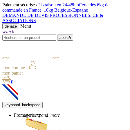
Paiement sécurisé /
Livraison en 24-48h offerte dès 6kg
de
commande en France,
10kg Belgique-Espagne
DEMANDE DE DEVIS PROFESSIONNELS, CE &
ASSOCIATIONS
Menu
dehaze
search
search
mon compte
mon panier
0
keyboard_backspace
Fromagerie
expand_more