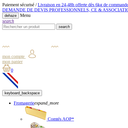
Paiement sécurisé /
Livraison en 24-48h offerte dès 6kg
de commande
DEMANDE DE DEVIS PROFESSIONNELS, CE & ASSOCIATI
Menu
dehaze
search
search
mon compte
mon panier
0
keyboard_backspace
Fromagerie
expand_more
Comtés AOP*