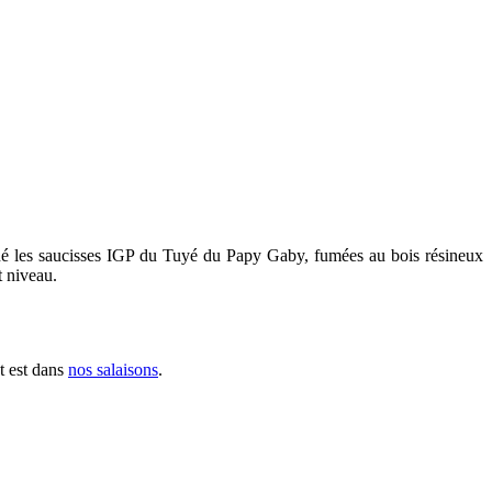
nné les saucisses IGP du Tuyé du Papy Gaby, fumées au bois résineux
t niveau.
t est dans
nos salaisons
.