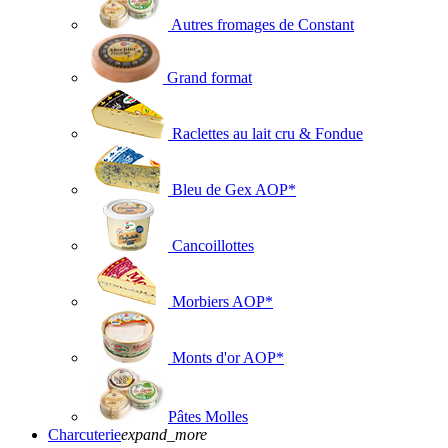
Autres fromages de Constant
Grand format
Raclettes au lait cru & Fondue
Bleu de Gex AOP*
Cancoillottes
Morbiers AOP*
Monts d'or AOP*
Pâtes Molles
Charcuterie
expand_more