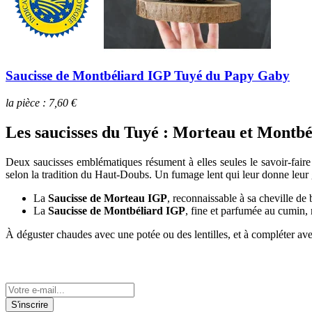
Saucisse de Montbéliard IGP Tuyé du Papy Gaby
la pièce : 7,60 €
Les saucisses du Tuyé : Morteau et Montb
Deux saucisses emblématiques résument à elles seules le savoir-fai
selon la tradition du Haut-Doubs. Un fumage lent qui leur donne leur 
La
Saucisse de Morteau IGP
, reconnaissable à sa cheville d
La
Saucisse de Montbéliard IGP
, fine et parfumée au cumin,
À déguster chaudes avec une potée ou des lentilles, et à compléter av
Tenez-vous informé de nos actualités
S'inscrire