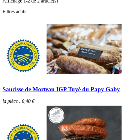
Affichage 1-2 de 2 article(s)
Filtres actifs
Saucisse de Morteau IGP Tuyé du Papy Gaby
la pièce : 8,40 €