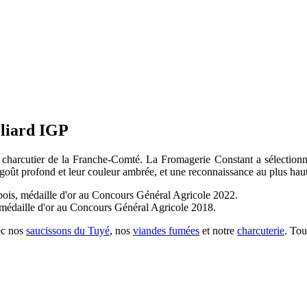
éliard IGP
re charcutier de la Franche-Comté. La Fromagerie Constant a sélectio
goût profond et leur couleur ambrée, et une reconnaissance au plus hau
e bois, médaille d'or au Concours Général Agricole 2022.
 médaille d'or au Concours Général Agricole 2018.
ec nos
saucissons du Tuyé
, nos
viandes fumées
et notre
charcuterie
. Tou