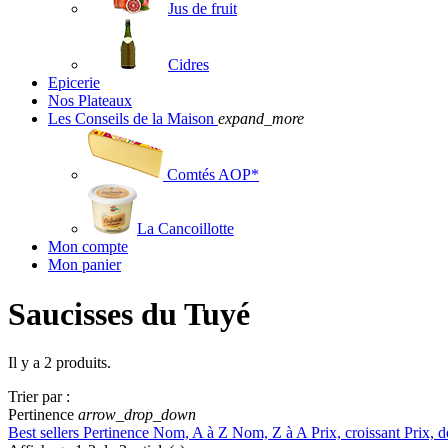
Jus de fruit
Cidres
Epicerie
Nos Plateaux
Les Conseils de la Maison
expand_more
Comtés AOP*
La Cancoillotte
Mon compte
Mon panier
Saucisses du Tuyé
Il y a 2 produits.
Trier par :
Pertinence
arrow_drop_down
Best sellers
Pertinence
Nom, A à Z
Nom, Z à A
Prix, croissant
Prix, d