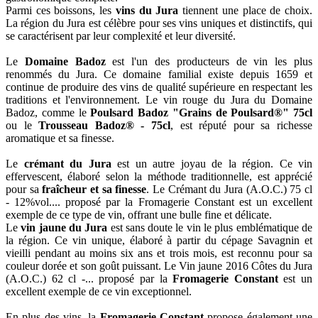
Parmi ces boissons, les
vins du Jura
tiennent une place de choix.
La région du Jura est célèbre pour ses vins uniques et distinctifs, qui
se caractérisent par leur complexité et leur diversité.
Le
Domaine Badoz
est l'un des producteurs de vin les plus
renommés du Jura. Ce domaine familial existe depuis 1659 et
continue de produire des vins de qualité supérieure en respectant les
traditions et l'environnement. Le vin rouge du Jura du Domaine
Badoz, comme le
Poulsard Badoz "Grains de Poulsard®" 75cl
ou le
Trousseau Badoz® - 75cl
, est réputé pour sa richesse
aromatique et sa finesse.
Le
crémant du Jura
est un autre joyau de la région. Ce vin
effervescent, élaboré selon la méthode traditionnelle, est apprécié
pour sa
fraîcheur et sa finesse
. Le Crémant du Jura (A.O.C.) 75 cl
- 12%vol.... proposé par la Fromagerie Constant est un excellent
exemple de ce type de vin, offrant une bulle fine et délicate.
Le
vin jaune du Jura
est sans doute le vin le plus emblématique de
la région. Ce vin unique, élaboré à partir du cépage Savagnin et
vieilli pendant au moins six ans et trois mois, est reconnu pour sa
couleur dorée et son goût puissant. Le Vin jaune 2016 Côtes du Jura
(A.O.C.) 62 cl -... proposé par la
Fromagerie Constant
est un
excellent exemple de ce vin exceptionnel.
En plus des vins, la
Fromagerie Constant
propose également une