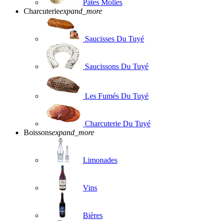
Pâtes Molles
Charcuterie
expand_more
Saucisses Du Tuyé
Saucissons Du Tuyé
Les Fumés Du Tuyé
Charcuterie Du Tuyé
Boissons
expand_more
Limonades
Vins
Bières