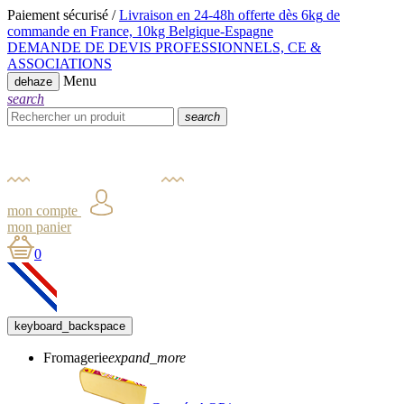
Paiement sécurisé /
Livraison en 24-48h offerte dès 6kg
de
commande en France,
10kg Belgique-Espagne
DEMANDE DE DEVIS PROFESSIONNELS, CE &
ASSOCIATIONS
Menu
dehaze
search
search
mon compte
mon panier
0
keyboard_backspace
Fromagerie
expand_more