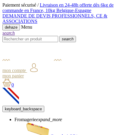
Paiement sécurisé /
Livraison en 24-48h offerte dès 6kg
de
commande en France,
10kg Belgique-Espagne
DEMANDE DE DEVIS PROFESSIONNELS, CE &
ASSOCIATIONS
Menu
dehaze
search
search
mon compte
mon panier
0
keyboard_backspace
Fromagerie
expand_more