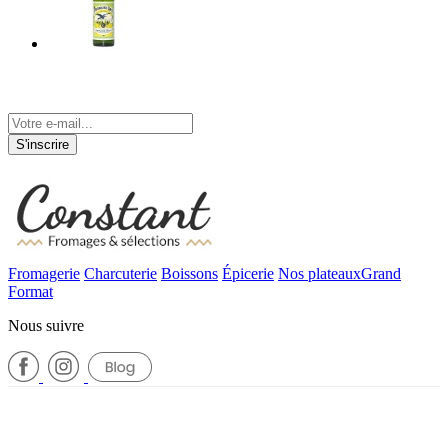
Tenez-vous informé de nos actualités
S'inscrire
Fromagerie
Charcuterie
Boissons
Épicerie
Nos plateaux
Grand
Format
Nous suivre