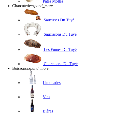
Pâtes Molles
Charcuterie
expand_more
Saucisses Du Tuyé
Saucissons Du Tuyé
Les Fumés Du Tuyé
Charcuterie Du Tuyé
Boissons
expand_more
Limonades
Vins
Bières