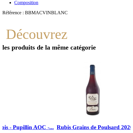
Composition
Référence :
BBMACVINBLANC
Découvrez
les produits de la même catégorie
(4 avis)
Rubis Grains de Poulsard 2020 Côtes du Jura...