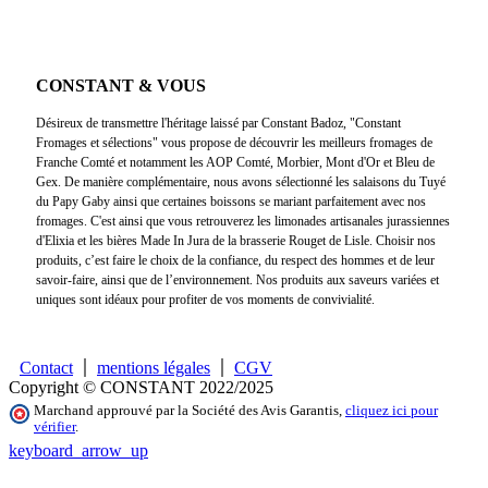
CONSTANT & VOUS
Désireux de transmettre l'héritage laissé par Constant Badoz, "Constant
Fromages et sélections" vous propose de découvrir les meilleurs fromages de
Franche Comté et notamment les AOP Comté, Morbier, Mont d'Or et Bleu de
Gex. De manière complémentaire, nous avons sélectionné les salaisons du Tuyé
du Papy Gaby ainsi que certaines boissons se mariant parfaitement avec nos
fromages. C'est ainsi que vous retrouverez les limonades artisanales jurassiennes
d'Elixia et les bières Made In Jura de la brasserie Rouget de Lisle. Choisir nos
produits, c’est faire le choix de la confiance, du respect des hommes et de leur
savoir-faire, ainsi que de l’environnement. Nos produits aux saveurs variées et
uniques sont idéaux pour profiter de vos moments de convivialité.
Contact
mentions légales
CGV
Copyright © CONSTANT 2022/2025
Marchand approuvé par la Société des Avis Garantis,
cliquez ici pour
vérifier
.
keyboard_arrow_up