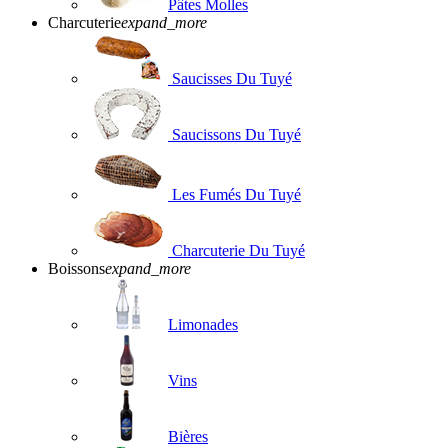
Pâtes Molles
Charcuterie
expand_more
Saucisses Du Tuyé
Saucissons Du Tuyé
Les Fumés Du Tuyé
Charcuterie Du Tuyé
Boissons
expand_more
Limonades
Vins
Bières