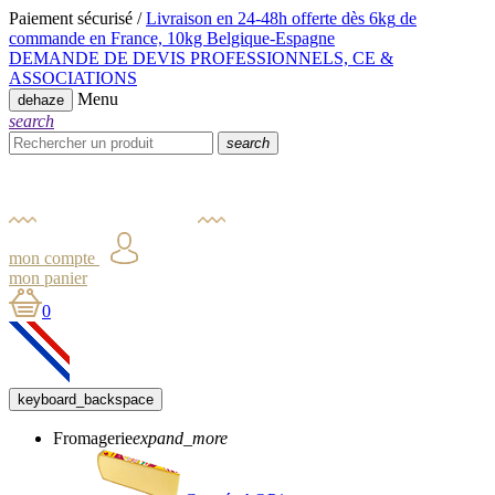
Paiement sécurisé /
Livraison en 24-48h offerte dès 6kg
de
commande en France,
10kg Belgique-Espagne
DEMANDE DE DEVIS PROFESSIONNELS, CE &
ASSOCIATIONS
Menu
dehaze
search
search
mon compte
mon panier
0
keyboard_backspace
Fromagerie
expand_more