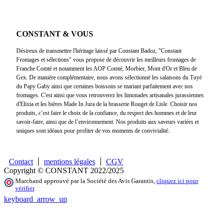
CONSTANT & VOUS
Désireux de transmettre l'héritage laissé par Constant Badoz, "Constant
Fromages et sélections" vous propose de découvrir les meilleurs fromages de
Franche Comté et notamment les AOP Comté, Morbier, Mont d'Or et Bleu de
Gex. De manière complémentaire, nous avons sélectionné les salaisons du Tuyé
du Papy Gaby ainsi que certaines boissons se mariant parfaitement avec nos
fromages. C'est ainsi que vous retrouverez les limonades artisanales jurassiennes
d'Elixia et les bières Made In Jura de la brasserie Rouget de Lisle. Choisir nos
produits, c’est faire le choix de la confiance, du respect des hommes et de leur
savoir-faire, ainsi que de l’environnement. Nos produits aux saveurs variées et
uniques sont idéaux pour profiter de vos moments de convivialité.
Contact
mentions légales
CGV
Copyright © CONSTANT 2022/2025
Marchand approuvé par la Société des Avis Garantis,
cliquez ici pour
vérifier
.
keyboard_arrow_up