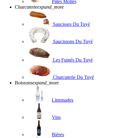
Pâtes Molles
Charcuterie
expand_more
Saucisses Du Tuyé
Saucissons Du Tuyé
Les Fumés Du Tuyé
Charcuterie Du Tuyé
Boissons
expand_more
Limonades
Vins
Bières