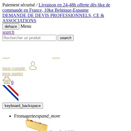
Paiement sécurisé /
Livraison en 24-48h offerte dès 6kg
de
commande en France,
10kg Belgique-Espagne
DEMANDE DE DEVIS PROFESSIONNELS, CE &
ASSOCIATIONS
Menu
dehaze
search
search
mon compte
mon panier
0
keyboard_backspace
Fromagerie
expand_more