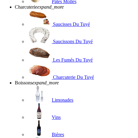
Pâtes Molles
Charcuterie
expand_more
Saucisses Du Tuyé
Saucissons Du Tuyé
Les Fumés Du Tuyé
Charcuterie Du Tuyé
Boissons
expand_more
Limonades
Vins
Bières