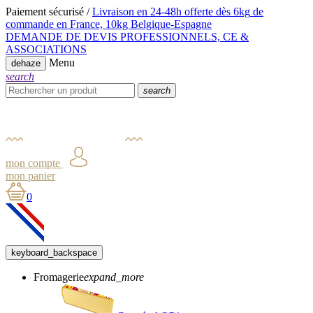
Paiement sécurisé /
Livraison en 24-48h offerte dès 6kg
de
commande en France,
10kg Belgique-Espagne
DEMANDE DE DEVIS PROFESSIONNELS, CE &
ASSOCIATIONS
Menu
dehaze
search
search
mon compte
mon panier
0
keyboard_backspace
Fromagerie
expand_more