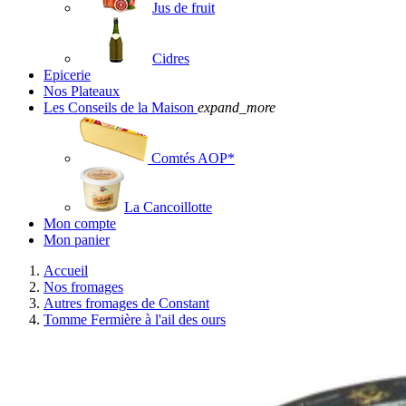
Jus de fruit
Cidres
Epicerie
Nos Plateaux
Les Conseils de la Maison
expand_more
Comtés AOP*
La Cancoillotte
Mon compte
Mon panier
Accueil
Nos fromages
Autres fromages de Constant
Tomme Fermière à l'ail des ours