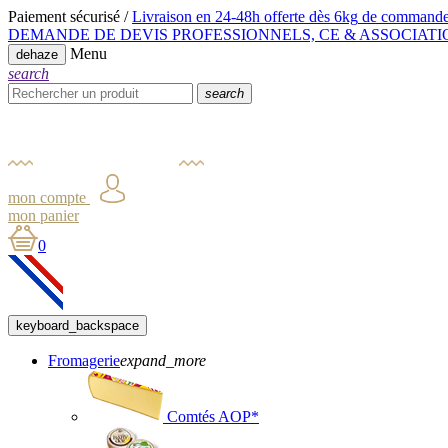
Paiement sécurisé /
Livraison en 24-48h offerte dès 6kg
de commande
DEMANDE DE DEVIS PROFESSIONNELS, CE & ASSOCIATI
Menu
dehaze
search
search
mon compte
mon panier
0
keyboard_backspace
Fromagerie
expand_more
Comtés AOP*