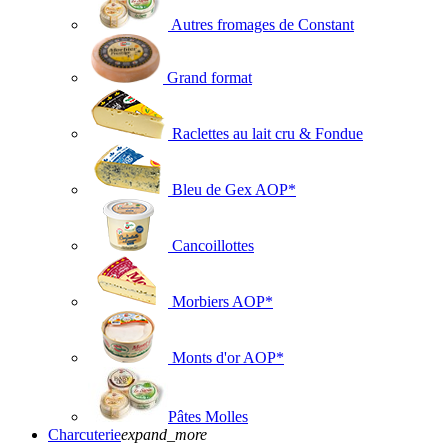
Autres fromages de Constant
Grand format
Raclettes au lait cru & Fondue
Bleu de Gex AOP*
Cancoillottes
Morbiers AOP*
Monts d'or AOP*
Pâtes Molles
Charcuterie
expand_more