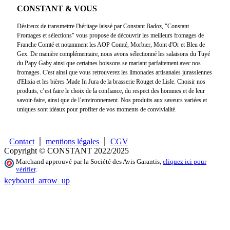
CONSTANT & VOUS
Désireux de transmettre l'héritage laissé par Constant Badoz, "Constant
Fromages et sélections" vous propose de découvrir les meilleurs fromages de
Franche Comté et notamment les AOP Comté, Morbier, Mont d'Or et Bleu de
Gex. De manière complémentaire, nous avons sélectionné les salaisons du Tuyé
du Papy Gaby ainsi que certaines boissons se mariant parfaitement avec nos
fromages. C'est ainsi que vous retrouverez les limonades artisanales jurassiennes
d'Elixia et les bières Made In Jura de la brasserie Rouget de Lisle. Choisir nos
produits, c’est faire le choix de la confiance, du respect des hommes et de leur
savoir-faire, ainsi que de l’environnement. Nos produits aux saveurs variées et
uniques sont idéaux pour profiter de vos moments de convivialité.
Contact
mentions légales
CGV
Copyright © CONSTANT 2022/2025
Marchand approuvé par la Société des Avis Garantis,
cliquez ici pour
vérifier
.
keyboard_arrow_up