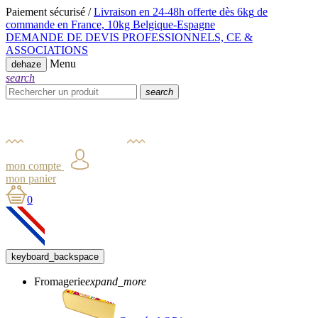
Paiement sécurisé /
Livraison en 24-48h offerte dès 6kg
de
commande en France,
10kg Belgique-Espagne
DEMANDE DE DEVIS PROFESSIONNELS, CE &
ASSOCIATIONS
Menu
dehaze
search
search
mon compte
mon panier
0
keyboard_backspace
Fromagerie
expand_more