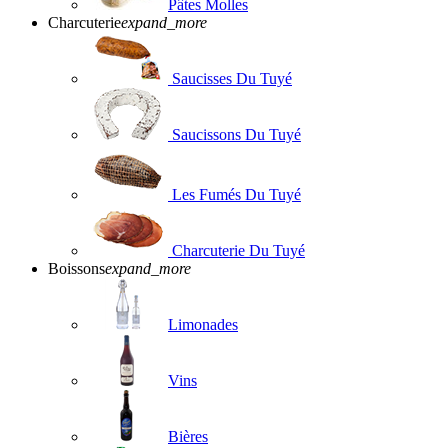
Pâtes Molles
Charcuterie
expand_more
Saucisses Du Tuyé
Saucissons Du Tuyé
Les Fumés Du Tuyé
Charcuterie Du Tuyé
Boissons
expand_more
Limonades
Vins
Bières