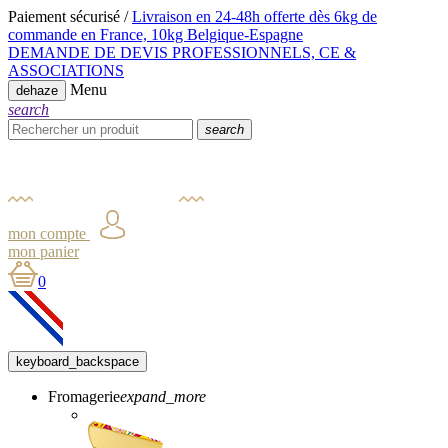
Paiement sécurisé /
Livraison en 24-48h offerte dès 6kg
de
commande en France,
10kg Belgique-Espagne
DEMANDE DE DEVIS PROFESSIONNELS, CE &
ASSOCIATIONS
Menu
dehaze
search
search
mon compte
mon panier
0
keyboard_backspace
Fromagerie
expand_more