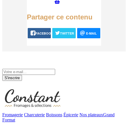
Partager ce contenu
FACEBOOK
TWITTER
E-MAIL
Tenez-vous informé de nos actualités
S'inscrire
Fromagerie
Charcuterie
Boissons
Épicerie
Nos plateaux
Grand
Format