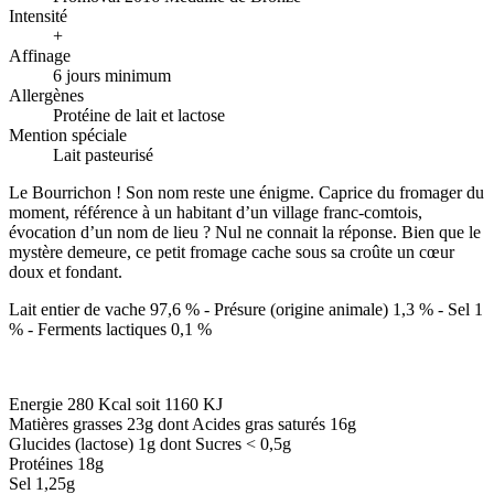
Intensité
+
Affinage
6 jours minimum
Allergènes
Protéine de lait et lactose
Mention spéciale
Lait pasteurisé
Le Bourrichon ! Son nom reste une énigme. Caprice du fromager du
moment, référence à un habitant d’un village franc-comtois,
évocation d’un nom de lieu ? Nul ne connait la réponse. Bien que le
mystère demeure, ce petit fromage cache sous sa croûte un cœur
doux et fondant.
Lait entier de vache 97,6 % - Présure (origine animale) 1,3 % - Sel 1
% - Ferments lactiques 0,1 %
Energie 280 Kcal soit 1160 KJ
Matières grasses 23g dont Acides gras saturés 16g
Glucides (lactose) 1g dont Sucres < 0,5g
Protéines 18g
Sel 1,25g