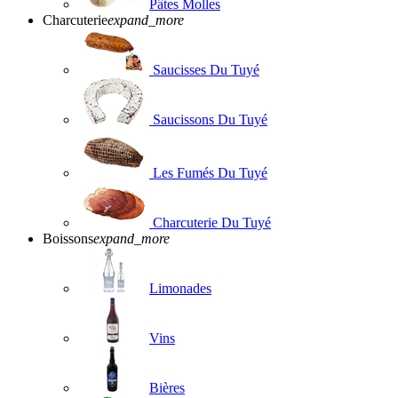
Pâtes Molles
Charcuterie
expand_more
Saucisses Du Tuyé
Saucissons Du Tuyé
Les Fumés Du Tuyé
Charcuterie Du Tuyé
Boissons
expand_more
Limonades
Vins
Bières