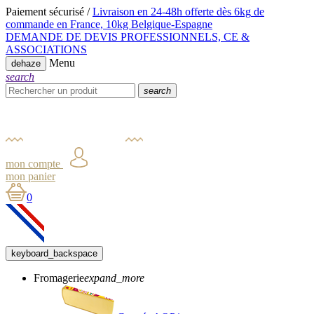
Paiement sécurisé /
Livraison en 24-48h offerte dès 6kg
de
commande en France,
10kg Belgique-Espagne
DEMANDE DE DEVIS PROFESSIONNELS, CE &
ASSOCIATIONS
Menu
dehaze
search
search
mon compte
mon panier
0
keyboard_backspace
Fromagerie
expand_more