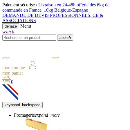
Paiement sécurisé /
Livraison en 24-48h offerte dès 6kg
de
commande en France,
10kg Belgique-Espagne
DEMANDE DE DEVIS PROFESSIONNELS, CE &
ASSOCIATIONS
Menu
dehaze
search
search
mon compte
mon panier
0
keyboard_backspace
Fromagerie
expand_more