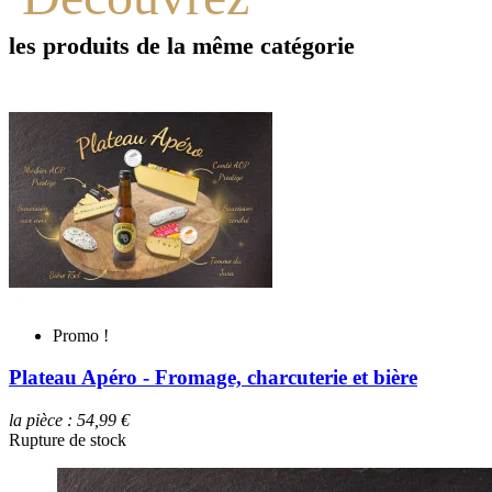
les produits de la même catégorie
Promo !
Plateau Découverte - Fromage - 2,4 kg
la pièce : 52,99 €
l