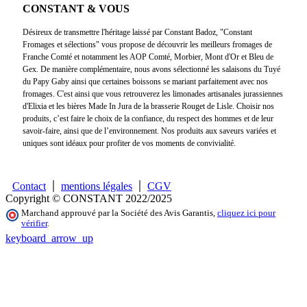
CONSTANT & VOUS
Désireux de transmettre l'héritage laissé par Constant Badoz, "Constant
Fromages et sélections" vous propose de découvrir les meilleurs fromages de
Franche Comté et notamment les AOP Comté, Morbier, Mont d'Or et Bleu de
Gex. De manière complémentaire, nous avons sélectionné les salaisons du Tuyé
du Papy Gaby ainsi que certaines boissons se mariant parfaitement avec nos
fromages. C'est ainsi que vous retrouverez les limonades artisanales jurassiennes
d'Elixia et les bières Made In Jura de la brasserie Rouget de Lisle. Choisir nos
produits, c’est faire le choix de la confiance, du respect des hommes et de leur
savoir-faire, ainsi que de l’environnement. Nos produits aux saveurs variées et
uniques sont idéaux pour profiter de vos moments de convivialité.
Contact
mentions légales
CGV
Copyright © CONSTANT 2022/2025
Marchand approuvé par la Société des Avis Garantis,
cliquez ici pour
vérifier
.
keyboard_arrow_up