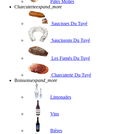
Pâtes Molles
Charcuterie
expand_more
Saucisses Du Tuyé
Saucissons Du Tuyé
Les Fumés Du Tuyé
Charcuterie Du Tuyé
Boissons
expand_more
Limonades
Vins
Bières