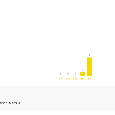
9
2
0
0
0
1★
2★
3★
4★
5★
aison. Merci ☺️