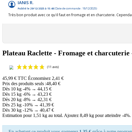
IANIS R.
Publié le 29/12/2025 à 15:48
(Date de commande : 18/12/2025)
Très bon produit avec ce qu'il faut en fromage et en charcuterie. Cependant,
Plateau Raclette - Fromage et charcuterie 
45,99 €
TTC
Économisez 2,41 €
Prix des produits seuls :48,40 €
Dès 10 kg
-4%
→
44,15 €
Dès 15 kg
-6%
→
43,23 €
Dès 20 kg
-8%
→
42,31 €
Dès 25 kg
-10%
→
41,39 €
Dès 30 kg
-12%
→
40,47 €
Estimation pour 1,51 kg au total. Ajoutez 8,49 kg pour atteindre -4%.
En achetant ce produit vous gagnerez
1,35 €
grâce à notre programm