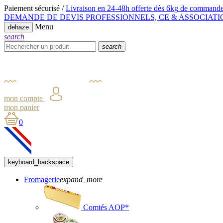
Paiement sécurisé /
Livraison en 24-48h offerte dès 6kg
de commande
DEMANDE DE DEVIS PROFESSIONNELS, CE & ASSOCIATI
Menu
dehaze
search
search
mon compte
mon panier
0
keyboard_backspace
Fromagerie
expand_more
Comtés AOP*