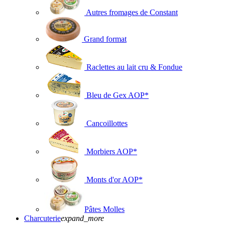
Autres fromages de Constant
Grand format
Raclettes au lait cru & Fondue
Bleu de Gex AOP*
Cancoillottes
Morbiers AOP*
Monts d'or AOP*
Pâtes Molles
Charcuterie
expand_more