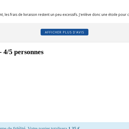
 les frais de livraison restent un peu excessifs. J'enlève donc une étoile pour c
AFFICHER PLUS D'AVIS
- 4/5 personnes
e de fidélité. Votre panier totalisera
1,35 €
.