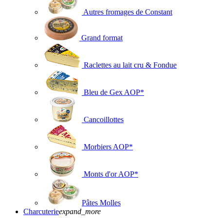
Autres fromages de Constant
Grand format
Raclettes au lait cru & Fondue
Bleu de Gex AOP*
Cancoillottes
Morbiers AOP*
Monts d'or AOP*
Pâtes Molles
Charcuterie
expand_more