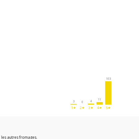
103
11
4
3
0
1★
2★
3★
4★
5★
 les autres fromages.