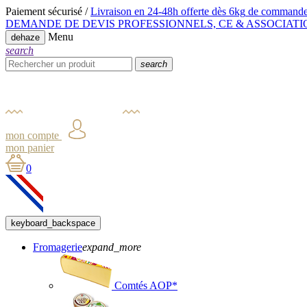
Paiement sécurisé /
Livraison en 24-48h offerte dès 6kg
de commande
DEMANDE DE DEVIS PROFESSIONNELS, CE & ASSOCIATI
Menu
dehaze
search
search
mon compte
mon panier
0
keyboard_backspace
Fromagerie
expand_more
Comtés AOP*