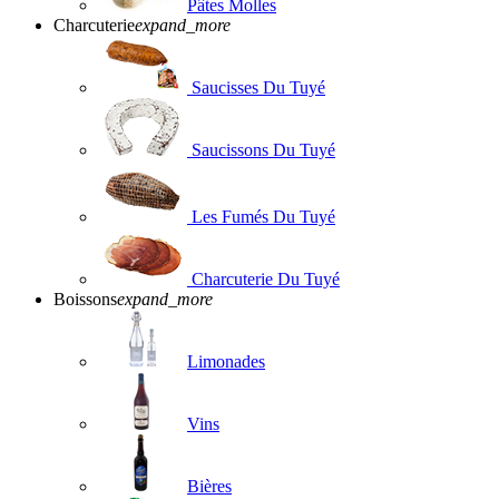
Pâtes Molles
Charcuterie
expand_more
Saucisses Du Tuyé
Saucissons Du Tuyé
Les Fumés Du Tuyé
Charcuterie Du Tuyé
Boissons
expand_more
Limonades
Vins
Bières