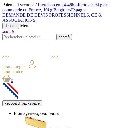
Paiement sécurisé /
Livraison en 24-48h offerte dès 6kg
de
commande en France,
10kg Belgique-Espagne
DEMANDE DE DEVIS PROFESSIONNELS, CE &
ASSOCIATIONS
Menu
dehaze
search
search
mon compte
mon panier
0
keyboard_backspace
Fromagerie
expand_more