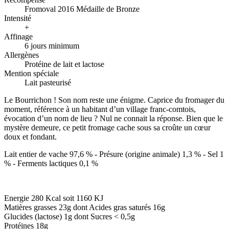
Fromoval 2016 Médaille de Bronze
Intensité
+
Affinage
6 jours minimum
Allergènes
Protéine de lait et lactose
Mention spéciale
Lait pasteurisé
Le Bourrichon ! Son nom reste une énigme. Caprice du fromager du
moment, référence à un habitant d’un village franc-comtois,
évocation d’un nom de lieu ? Nul ne connait la réponse. Bien que le
mystère demeure, ce petit fromage cache sous sa croûte un cœur
doux et fondant.
Lait entier de vache 97,6 % - Présure (origine animale) 1,3 % - Sel 1
% - Ferments lactiques 0,1 %
Energie 280 Kcal soit 1160 KJ
Matières grasses 23g dont Acides gras saturés 16g
Glucides (lactose) 1g dont Sucres < 0,5g
Protéines 18g