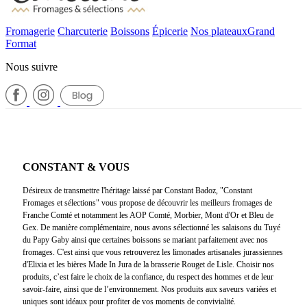
Fromagerie
Charcuterie
Boissons
Épicerie
Nos plateaux
Grand
Format
Nous suivre
CONSTANT & VOUS
Désireux de transmettre l'héritage laissé par Constant Badoz, "Constant
Fromages et sélections" vous propose de découvrir les meilleurs fromages de
Franche Comté et notamment les AOP Comté, Morbier, Mont d'Or et Bleu de
Gex. De manière complémentaire, nous avons sélectionné les salaisons du Tuyé
du Papy Gaby ainsi que certaines boissons se mariant parfaitement avec nos
fromages. C'est ainsi que vous retrouverez les limonades artisanales jurassiennes
d'Elixia et les bières Made In Jura de la brasserie Rouget de Lisle. Choisir nos
produits, c’est faire le choix de la confiance, du respect des hommes et de leur
savoir-faire, ainsi que de l’environnement. Nos produits aux saveurs variées et
uniques sont idéaux pour profiter de vos moments de convivialité.