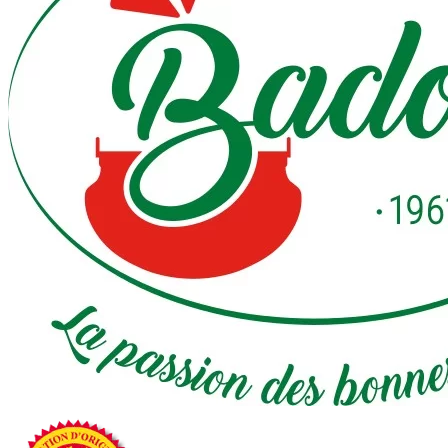
(264
avis)