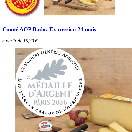
Comté AOP Badoz Grande Saveur 9 mois
à partir de 11,25 €
à