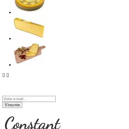


Tenez-vous informé de nos actualités
S'inscrire