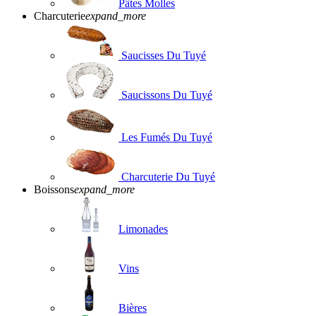
Pâtes Molles
Charcuterie
expand_more
Saucisses Du Tuyé
Saucissons Du Tuyé
Les Fumés Du Tuyé
Charcuterie Du Tuyé
Boissons
expand_more
Limonades
Vins
Bières